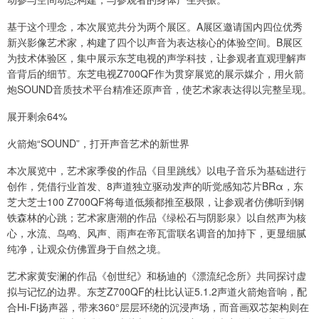
基于这个理念，本次展览共分为两个展区。A展区邀请国内四位优秀
新兴影像艺术家，构建了四个以声音为表达核心的体验空间。B展区
为技术体验区，集中展示东芝电视的声学科技，让参观者直观理解声
音背后的细节。东芝电视Z700QF作为贯穿展览的展示媒介，用火箭
炮SOUND音质技术平台精准还原声音，使艺术家表达得以完整呈现。
展开剩余64%
火箭炮“SOUND”，打开声音艺术的新世界
本次展览中，艺术家季俊的作品《目里跳线》以电子音乐为基础进行
创作，凭借行业首发、8声道独立驱动发声的听觉感知芯片BRα，东
芝大芝士100 Z700QF将每道低频都推至极限，让参观者仿佛听到钢
铁森林的心跳；艺术家唐潮的作品《绿松石与阴影泉》以自然声为核
心，水流、鸟鸣、风声、雨声在帝瓦雷联名调音的加持下，更显细腻
纯净，让观众仿佛置身于自然之境。
艺术家黄安澜的作品《创世纪》和杨迪的《漂流纪念所》共同探讨虚
拟与记忆的边界。东芝Z700QF的杜比认证5.1.2声道火箭炮音响，配
合Hi-Fi扬声器，带来360°层层环绕的沉浸声场，而音画双芯架构则在