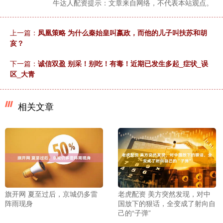
牛达人配资提示：文章来自网络，不代表本站观点。
上一篇：
凤凰策略 为什么秦始皇叫嬴政，而他的儿子叫扶苏和胡
亥？
下一篇：
诚信双盈 别采！别吃！有毒！近期已发生多起_症状_误
区_大青
相关文章
旗开网 夏至过后，京城仍多雷
老虎配资 美方突然发现，对中
阵雨现身
国放下的狠话，全变成了射向自
己的“子弹”