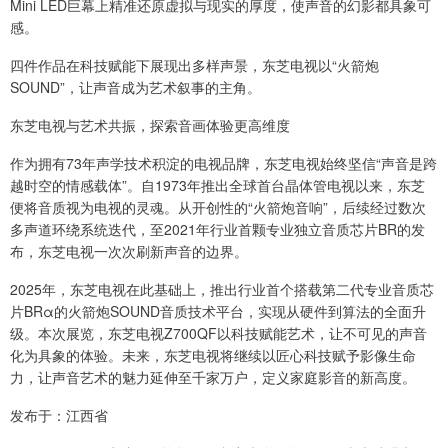
Mini LED巨幕上精准还原虚拟与现实的厚度，使声音的幻影都具象可
感。
四件作品在科技赋能下展现出多样声景，东芝电视以“火箭炮
SOUND”，让声音成为艺术叙事的主角。
东芝电视与艺术共振，探索音画体验更高维度
作为拥有73年声学技术积淀的电视品牌，东芝电视始终坚信“声音是跨
越时空的情感载体”。自1973年推出全球首台晶体管电视以来，东芝
便将音质视为电视的灵魂。从开创性的“火箭炮音响”，后续经过数次
多声道环绕系统迭代，至2021年行业首颗专业独立音质芯片BR的发
布，东芝电视一次次刷新声音的边界。
2025年，东芝电视在此基础上，推出行业首个搭载第二代专业音质芯
片BRα的火箭炮SOUND音质技术平台，实现从硬件到算法的全面升
级。本次展览，东芝电视Z700QF以科技赋能艺术，让不可见的声音
化为具象的体验。未来，东芝电视将继续以匠心科技赋予影像生命
力，让声音艺术的魅力延伸至千家万户，定义家庭影音的新高度。
发布于：江西省