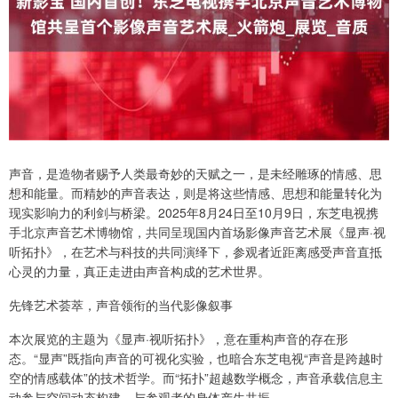
声音，是造物者赐予人类最奇妙的天赋之一，是未经雕琢的情感、思
想和能量。而精妙的声音表达，则是将这些情感、思想和能量转化为
现实影响力的利剑与桥梁。2025年8月24日至10月9日，东芝电视携
手北京声音艺术博物馆，共同呈现国内首场影像声音艺术展《显声·视
听拓扑》，在艺术与科技的共同演绎下，参观者近距离感受声音直抵
心灵的力量，真正走进由声音构成的艺术世界。
先锋艺术荟萃，声音领衔的当代影像叙事
本次展览的主题为《显声·视听拓扑》，意在重构声音的存在形
态。“显声”既指向声音的可视化实验，也暗合东芝电视“声音是跨越时
空的情感载体”的技术哲学。而“拓扑”超越数学概念，声音承载信息主
动参与空间动态构建，与参观者的身体产生共振。