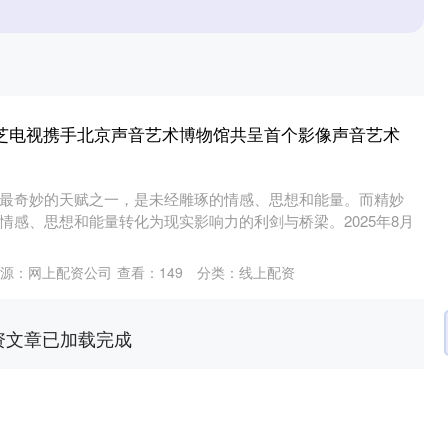
东芝电视携手北京声音艺术博物馆共呈首个影像声音艺术
最奇妙的天赋之一，是未经雕琢的情感、思想和能量。而精妙
情感、思想和能量转化为现实影响力的利剑与桥梁。2025年8月
源：网上配资公司
查看：
149
分类：
线上配资
资文章已加载完成
深证成指
14295.08
49%
184.96
1.31%