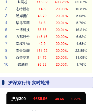
1
N展芯
118.02
403.28%
62.67%
2
志特新材
14.8
20.03%
10.81%
3
近岸蛋白
46.72
20.01%
5.08%
4
毕得医药
61.6
20.01%
5.79%
5
一博科技
53.33
20.01%
16.21%
6
方邦股份
146.16
20.00%
6.62%
7
南模生物
42.9
20.00%
4.68%
8
泰金新能
131.52
20.00%
22.89%
9
百普赛斯
64.75
20.00%
11.09%
10
锴威特
93.38
20.00%
1.76%
沪深京行情 实时轮播
沪深300
4689.96
北
38.65
0.83%