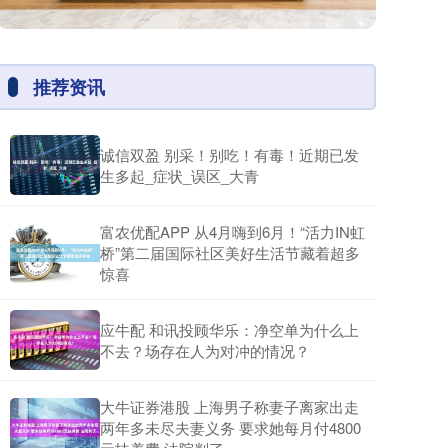
推荐资讯
诚信双盈 别采！别吃！有毒！近期已发
生多起_症状_误区_大青
富农优配APP 从4月嗨到6月！“活力IN虹
桥”第二届国际社区美好生活节藏着超多
惊喜
应牛配 和讯投顾华乐：净空单为什么上
不去？场存在人为对冲的情况？
大牛证券港股 上海男子称妻子离家出走
两年多未尽夫妻义务 要求她每月付4800