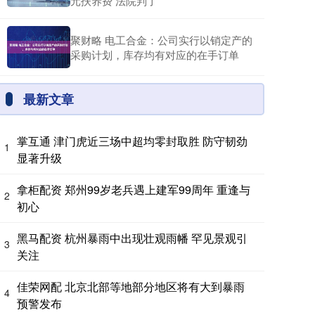
元扶养费 法院判了
聚财略 电工合金：公司实行以销定产的
采购计划，库存均有对应的在手订单
最新文章
掌互通 津门虎近三场中超均零封取胜 防守韧劲
1
显著升级
拿柜配资 郑州99岁老兵遇上建军99周年 重逢与
2
初心
黑马配资 杭州暴雨中出现壮观雨幡 罕见景观引
3
关注
佳荣网配 北京北部等地部分地区将有大到暴雨
4
预警发布