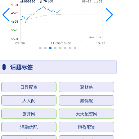
话题标签
日昇配资
聚财略
人人配
鑫优配
旗开网
天天配资网
涌融优配
恒盈配资