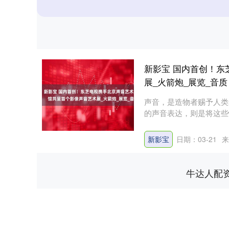
新影宝 国内首创！
展_火箭炮_展览_音质
声音，是造物者赐予人类
的声音表达，则是将这些
2....
新影宝
日期：03-21
来
牛达人配
上证指数
3919.51
20
1.27%
19.16
0.