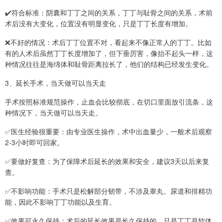
✔️符合标准：阴囊和丁丁之间的关系，丁丁与耻骨之间的关系，术前
术后没有大变化，位置没有明显变化，只是丁丁长度有增加。
❌不好的情况：术后丁丁位置不对，看起来不像正常人的丁丁。比如
有的人术后虽然丁丁长度增加了，但下垂厉害，像抬不起头一样，这
种情况往往是海绵体和耻骨距离拉长了，他们的结构已经发生变化。
3、延长手术，当天做可以当天走
手术按照标准规范操作，止血会比较彻底，在切口里面放引流条，这
种情况下，当天做可以当天走。
✅医生经验很重要：由专业医生操作，术中出血量少，一般术后观察
2-3小时即可回家。
✅要做好复查：为了保障术后延长的效果和安全，建议3天以后来复
查。
✅不影响功能：手术只是松解部分韧带，不涉及睾丸、尿道和排精功
能，因此不影响丁丁功能以及生育。
✅效果可永久保持：术后的延长效果是长久保持的。只是丁丁是软体