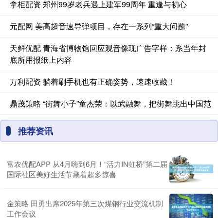
拿柜配资 郑州99岁老兵遇上建军99周年 重逢与初心
元配网 美高超音速导弹项目，存在一系列“重大问题”
天鲜优配 青海省博物馆回应观音像现广告字样：系当年封
底所用报纸上内容
万利配资 躺着刷手机也有正确姿势，速速收藏！
鼎茂策略 “街舞小子”童杰荣：以武融舞，把街舞跳出中国范
推荐资讯
富农优配APP 从4月嗨到6月！“活力IN虹桥”第二届
国际社区美好生活节藏着超多惊喜
金策略 田勇出席2025年第三次煤钢行业交流机制
工作会议