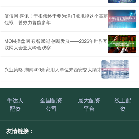
倍倍网 喜讯！于根伟终于要为津门虎甩掉这个高薪
包袱，曾效力鲁能多年
MOM操盘网 数智赋能 创新发展——2026年世界互
联网大会亚太峰会观察
兴业策略 湖南400余家用人单位来西安交大纳才
牛达人
全国配资
最大配资
线上配
配资
公司
平台
资
友情链接：