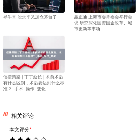
寻牛堂 段永平又加仓茅台了
赢正通 上海市委常委会举行会
议 研究深化国资国企改革、城
市更新等事项
信捷策路 [ 丁丁延长 ] 术前术后
有什么区别，术后要达到什么标
准？_手术_操作_变化
相关评论
本文评分
*