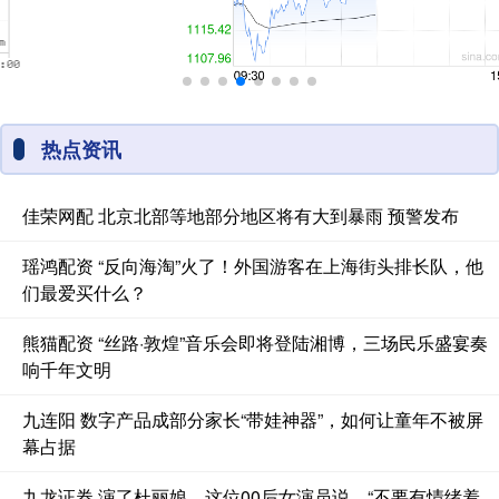
热点资讯
佳荣网配 北京北部等地部分地区将有大到暴雨 预警发布
瑶鸿配资 “反向海淘”火了！外国游客在上海街头排长队，他
们最爱买什么？
熊猫配资 “丝路·敦煌”音乐会即将登陆湘博，三场民乐盛宴奏
响千年文明
九连阳 数字产品成部分家长“带娃神器”，如何让童年不被屏
幕占据
九龙证券 演了杜丽娘，这位00后女演员说，“不要有情绪羞