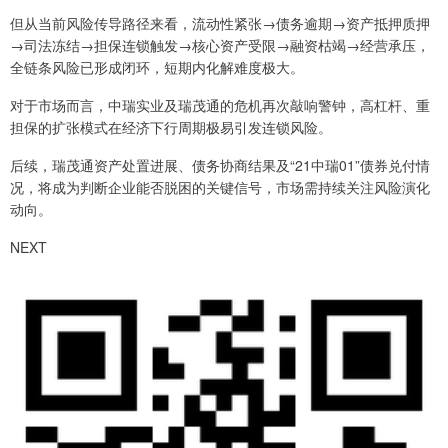
但从当前风险传导路径来看，流动性紧张→债务逾期→资产抵押质押
→司法冻结→担保连锁触发→核心资产受限→融资枯竭→经营承压，
全链条风险已形成闭环，短期内化解难度极大。
对于市场而言，中瑞实业及瑞茂通的危机再次敲响警钟，高杠杆、重
担保的扩张模式在经济下行周期极易引发连锁风险。
后续，瑞茂通资产处置进展、债务协商结果及“21中瑞01”债券兑付情
况，将成为判断企业能否脱困的关键信号，市场需持续关注风险演化
动向。
NEXT