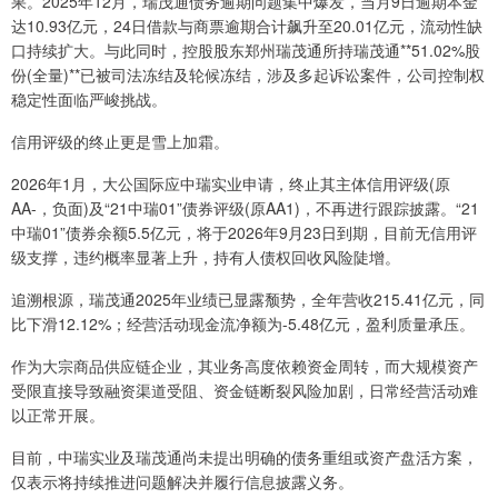
果。2025年12月，瑞茂通债务逾期问题集中爆发，当月9日逾期本金
达10.93亿元，24日借款与商票逾期合计飙升至20.01亿元，流动性缺
口持续扩大。与此同时，控股股东郑州瑞茂通所持瑞茂通**51.02%股
份(全量)**已被司法冻结及轮候冻结，涉及多起诉讼案件，公司控制权
稳定性面临严峻挑战。
信用评级的终止更是雪上加霜。
2026年1月，大公国际应中瑞实业申请，终止其主体信用评级(原
AA-，负面)及“21中瑞01”债券评级(原AA1)，不再进行跟踪披露。“21
中瑞01”债券余额5.5亿元，将于2026年9月23日到期，目前无信用评
级支撑，违约概率显著上升，持有人债权回收风险陡增。
追溯根源，瑞茂通2025年业绩已显露颓势，全年营收215.41亿元，同
比下滑12.12%；经营活动现金流净额为-5.48亿元，盈利质量承压。
作为大宗商品供应链企业，其业务高度依赖资金周转，而大规模资产
受限直接导致融资渠道受阻、资金链断裂风险加剧，日常经营活动难
以正常开展。
目前，中瑞实业及瑞茂通尚未提出明确的债务重组或资产盘活方案，
仅表示将持续推进问题解决并履行信息披露义务。