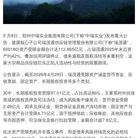
5 月8日，郑州中瑞实业集团有限公司(下称“中瑞实业”)发布重大公
告，披露核心子公司瑞茂通供应链管理股份有限公司(下称“瑞茂通”，
600180)资产受限金额合计达112.865亿元，占瑞茂通2025年末总资
产约42%。叠加信用评级终止、债务逾期及股权冻结等多重利空，这
家大宗商品供应链巨头正陷入流动性与经营的双重困境。
公告显示，截至2026年4月29日，瑞茂通受限资产涵盖货币资金、应
收票据、固定资产、长期股权投资等多个类别。
其中，长期股权投资受限97.01亿元，占比高达86%，主要系对外担保
形成的股权质押及司法冻结，成为风险集中爆发点；货币资金受限
2.49亿元，因承兑保证金、期货保证金及账户冻结所致；固定资产与
无形资产合计受限4.71亿元，源于抵押借款；应收账款、其他应收款
等亦因质押、司法保全及银行扣款受限，金额合计超7.8亿元。
此次资产受限危机并非孤立事件，而是债务风险持续恶化的必然结