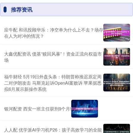
推荐资讯
应牛配 和讯投顾华乐：净空单为什么上不去？场存
在人为对冲的情况？
大鑫优配资讯 债基“赎回风暴”！资金正流向权益市
场
福牛财经 5月19日外盘头条：特朗普称推迟原定周
二对伊朗攻击 马斯克起诉OpenAI案败诉 苹果据悉
拟6月展示新操作系统
银河配资 西安一班主任获刑9个月!
人人配 优学派AI学习机P26：孩子高效学习的全能