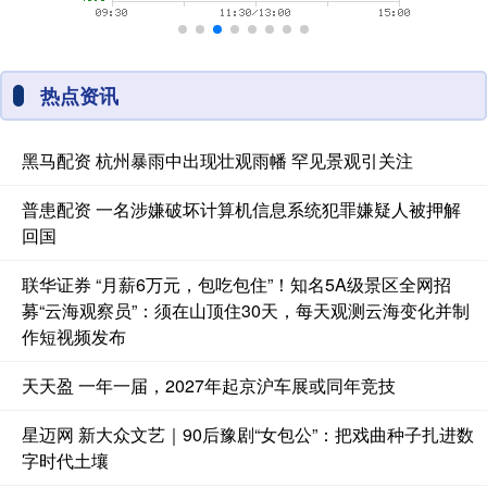
热点资讯
黑马配资 杭州暴雨中出现壮观雨幡 罕见景观引关注
普患配资 一名涉嫌破坏计算机信息系统犯罪嫌疑人被押解
回国
联华证券 “月薪6万元，包吃包住”！知名5A级景区全网招
募“云海观察员”：须在山顶住30天，每天观测云海变化并制
作短视频发布
天天盈 一年一届，2027年起京沪车展或同年竞技
星迈网 新大众文艺｜90后豫剧“女包公”：把戏曲种子扎进数
字时代土壤