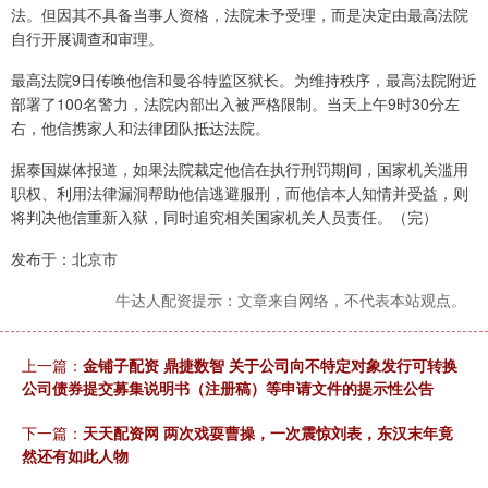
法。但因其不具备当事人资格，法院未予受理，而是决定由最高法院
自行开展调查和审理。
最高法院9日传唤他信和曼谷特监区狱长。为维持秩序，最高法院附近
部署了100名警力，法院内部出入被严格限制。当天上午9时30分左
右，他信携家人和法律团队抵达法院。
据泰国媒体报道，如果法院裁定他信在执行刑罚期间，国家机关滥用
职权、利用法律漏洞帮助他信逃避服刑，而他信本人知情并受益，则
将判决他信重新入狱，同时追究相关国家机关人员责任。（完）
发布于：北京市
牛达人配资提示：文章来自网络，不代表本站观点。
上一篇：
金铺子配资 鼎捷数智 关于公司向不特定对象发行可转换
公司债券提交募集说明书（注册稿）等申请文件的提示性公告
下一篇：
天天配资网 两次戏耍曹操，一次震惊刘表，东汉末年竟
然还有如此人物