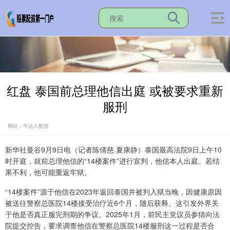
红盘 泰国前总理他信出庭 或被要求重新
服刑
网站：牛达人配资
新华社曼谷9月9日电（记者陈倩慈 夏康静）泰国最高法院9日上午10
时开庭，就前总理他信的“14楼案件”进行宣判，他信本人出庭。若结
果不利，他可能重返牢狱。
“14楼案件”源于他信在2023年返回泰国并被判入狱当晚，因健康原因
被送往警察总医院14楼接受治疗近6个月，随后获释。这引发外界关
于他是否真正服完刑期的争议。2025年1月，前民主党议员参猜向法
院提交控告，要求调查他信在警察总医院14楼服刑这一过程是否合