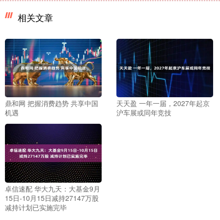
相关文章
鼎和网 把握消费趋势 共享中国
天天盈 一年一届，2027年起京
机遇
沪车展或同年竞技
卓信速配 华大九天：大基金9月
15日-10月15日减持27147万股
减持计划已实施完毕